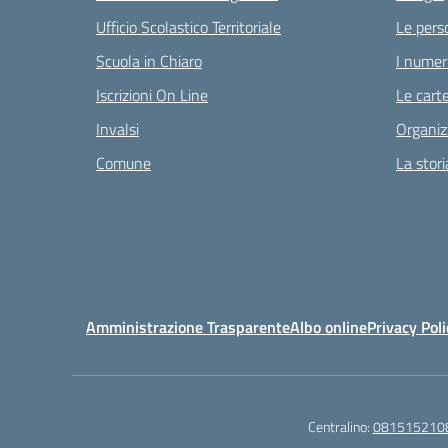
Ufficio Scolastico Territoriale
Le pers
Scuola in Chiaro
I numeri
Iscrizioni On Line
Le carte
Invalsi
Organiz
Comune
La stori
Amministrazione Trasparente
Albo online
Privacy Poli
Centralino:
081515210