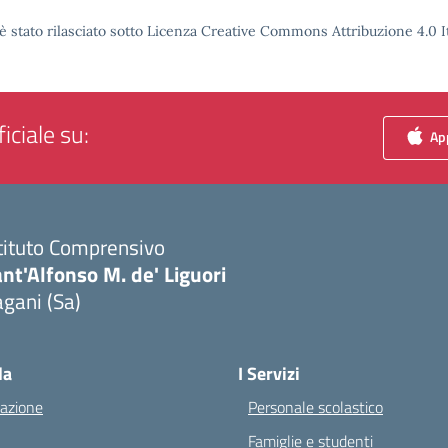
è stato rilasciato sotto Licenza Creative Commons Attribuzione 4.0 It
iciale su:
App
tituto Comprensivo
nt'Alfonso M. de' Liguori
gani (Sa)
Visita la pagina iniziale della scuola
la
I Servizi
azione
Personale scolastico
Famiglie e studenti