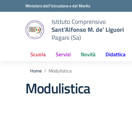
Vai ai contenuti
Vai al menu di navigazione
Vai al footer
Ministero dell'Istruzione e del Merito
Istituto Comprensivo
Sant'Alfonso M. de' Liguori
Pagani (Sa)
Scuola
Servizi
Novità
Didattica
Home
Modulistica
Modulistica