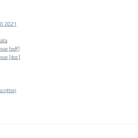
20 2021
uata
sse [pdf]
asse [doc]
rittori