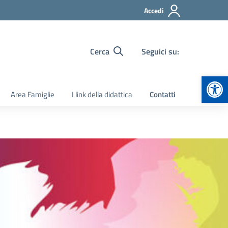
Accedi
Cerca
Seguici su:
Apr
Area Famiglie
I link della didattica
Contatti