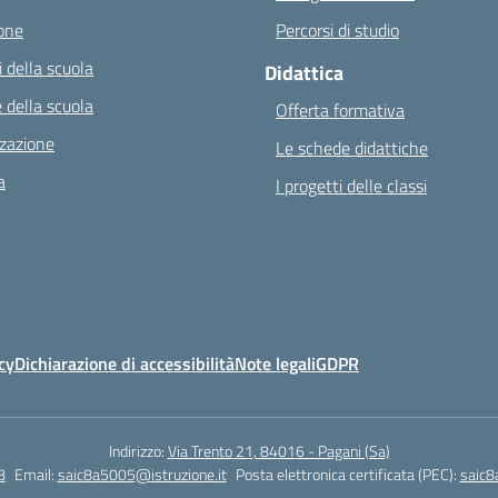
one
Percorsi di studio
 della scuola
Didattica
 della scuola
Offerta formativa
zazione
Le schede didattiche
a
I progetti delle classi
cy
Dichiarazione di accessibilità
Note legali
GDPR
Indirizzo:
Via Trento 21, 84016 - Pagani (Sa)
8
Email:
saic8a5005@istruzione.it
Posta elettronica certificata (PEC):
saic8