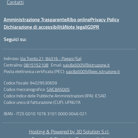
Contatti
Amministrazione Trasparente
Albo online
Privacy Policy
Dichiarazione di accessibilità
Note legali
GDPR
Seguici su:
Indirizzo:
Via Trento 21, 84016 - Pagani (Sa)
Centralino:
0815152108
Email:
saic8a5005@istruzione.it
Posta elettronica certificata (PEC):
saic8a5005@pec.istruzione.it
Codice fiscale: 94029530659
Codice meccanografico:
SAIC8A5005
Codice Indice delle Pubbliche Amministrazioni (IPA): ICSAD
Codice unico di fatturazione (CUF): UFNU7A
IBAN - IT25 G010 1076 3101 0000 0046 021
Hosting & Powered by 3D Solution S.r.l.