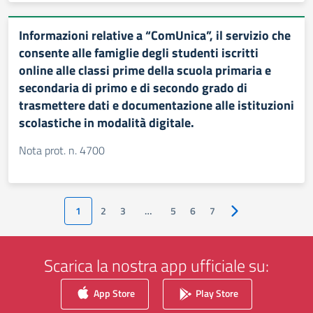
Informazioni relative a “ComUnica”, il servizio che
consente alle famiglie degli studenti iscritti
online alle classi prime della scuola primaria e
secondaria di primo e di secondo grado di
trasmettere dati e documentazione alle istituzioni
scolastiche in modalità digitale.
Nota prot. n. 4700
1
2
3
…
5
6
7
Pagina successiva
Scarica la nostra app ufficiale su:
App Store
Play Store