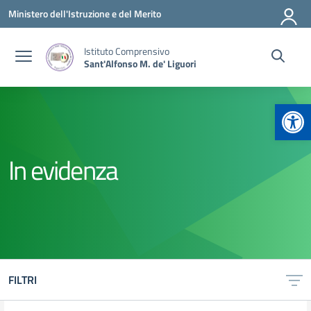
Vai ai contenuti
Vai al menu di navigazione
Vai al footer
Ministero dell'Istruzione e del Merito
Istituto Comprensivo
Sant'Alfonso M. de' Liguori
Apr
In evidenza
FILTRI