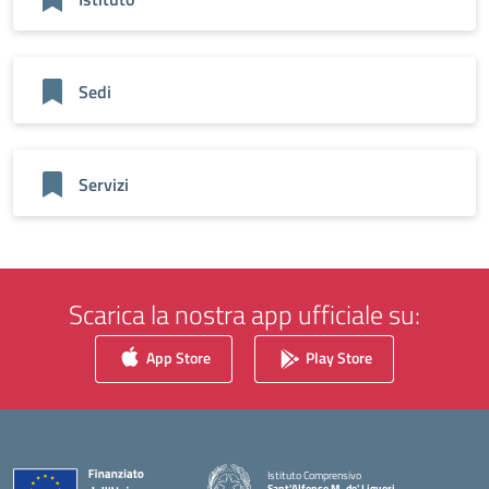
Sedi
Servizi
Scarica la nostra app ufficiale su:
App Store
Play Store
Istituto Comprensivo
Sant'Alfonso M. de' Liguori