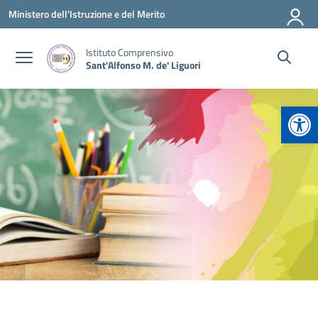
Vai ai contenuti
Vai al menu di navigazione
Vai al footer
Ministero dell'Istruzione e del Merito
Istituto Comprensivo
Sant'Alfonso M. de' Liguori
Apr