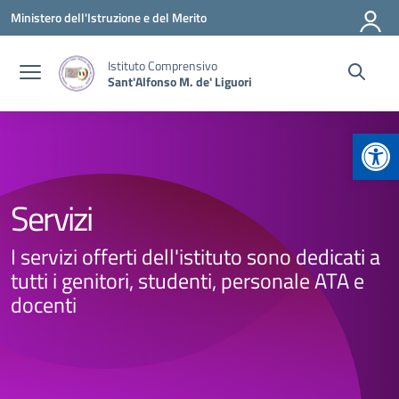
Vai ai contenuti
Vai al menu di navigazione
Vai al footer
Ministero dell'Istruzione e del Merito
Istituto Comprensivo
Sant'Alfonso M. de' Liguori
Apr
Servizi
I servizi offerti dell'istituto sono dedicati a
tutti i genitori, studenti, personale ATA e
docenti