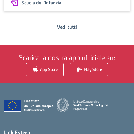
Scuola dell'Infanzia
Vedi tutti
Scarica la nostra app ufficiale su:
App Store
Play Store
Istituto Comprensivo
Sant'Alfonso M. de' Liguori
Pagani (Sa)
— Visita la pagina iniziale della scuola
Link Esterni