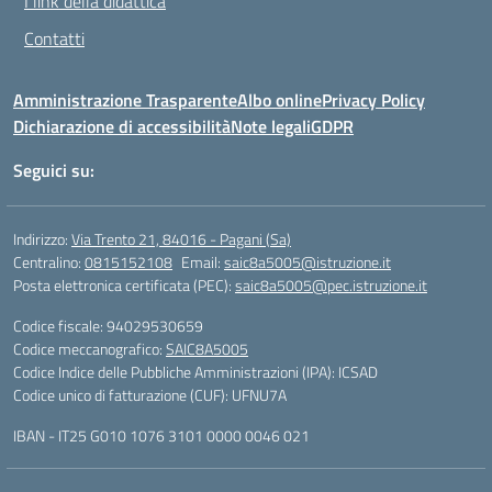
I link della didattica
Contatti
Amministrazione Trasparente
Albo online
Privacy Policy
Dichiarazione di accessibilità
Note legali
GDPR
Seguici su:
Indirizzo:
Via Trento 21, 84016 - Pagani (Sa)
Centralino:
0815152108
Email:
saic8a5005@istruzione.it
Posta elettronica certificata (PEC):
saic8a5005@pec.istruzione.it
Codice fiscale: 94029530659
Codice meccanografico:
SAIC8A5005
Codice Indice delle Pubbliche Amministrazioni (IPA): ICSAD
Codice unico di fatturazione (CUF): UFNU7A
IBAN - IT25 G010 1076 3101 0000 0046 021