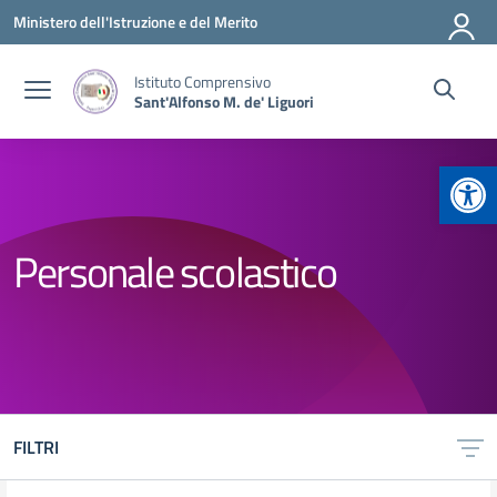
Vai ai contenuti
Vai al menu di navigazione
Vai al footer
Ministero dell'Istruzione e del Merito
Istituto Comprensivo
Sant'Alfonso M. de' Liguori
Apr
Personale scolastico
FILTRI