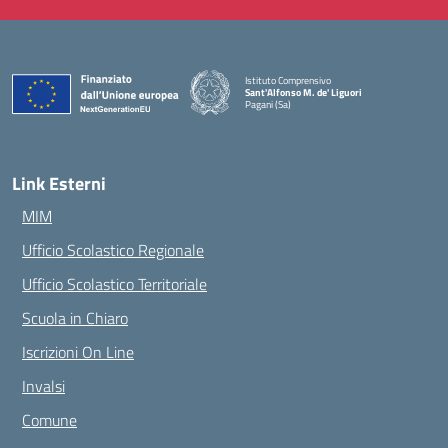
Istituto Comprensivo
Sant'Alfonso M. de' Liguori
Pagani (Sa)
— Visita la pagina iniziale della scuola
Link Esterni
MIM
Ufficio Scolastico Regionale
Ufficio Scolastico Territoriale
Scuola in Chiaro
Iscrizioni On Line
Invalsi
Comune