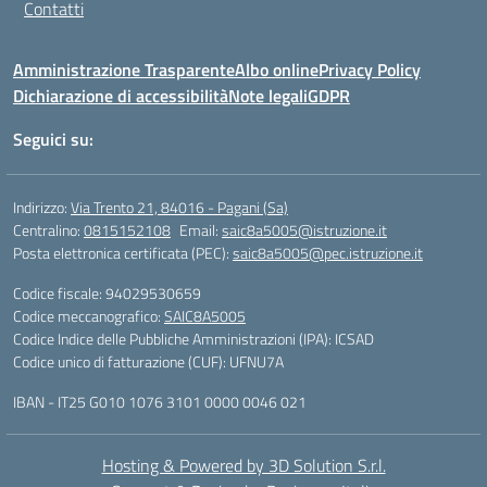
Contatti
Amministrazione Trasparente
Albo online
Privacy Policy
Dichiarazione di accessibilità
Note legali
GDPR
Seguici su:
Indirizzo:
Via Trento 21, 84016 - Pagani (Sa)
Centralino:
0815152108
Email:
saic8a5005@istruzione.it
Posta elettronica certificata (PEC):
saic8a5005@pec.istruzione.it
Codice fiscale: 94029530659
Codice meccanografico:
SAIC8A5005
Codice Indice delle Pubbliche Amministrazioni (IPA): ICSAD
Codice unico di fatturazione (CUF): UFNU7A
IBAN - IT25 G010 1076 3101 0000 0046 021
Hosting & Powered by 3D Solution S.r.l.