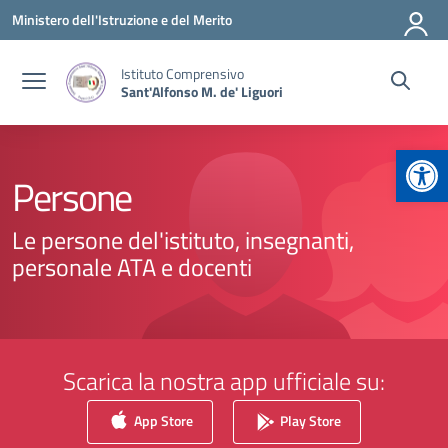
Vai ai contenuti
Vai al menu di navigazione
Vai al footer
Ministero dell'Istruzione e del Merito
Istituto Comprensivo
Sant'Alfonso M. de' Liguori
Apr
Persone
Le persone del'istituto, insegnanti,
personale ATA e docenti
Scarica la nostra app ufficiale su:
App Store
Play Store