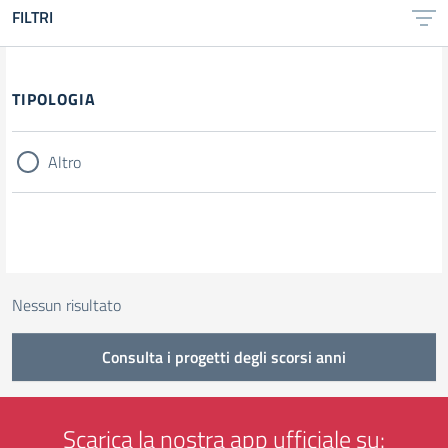
FILTRI
Filtri
TIPOLOGIA
Altro
Nessun risultato
Consulta i progetti degli scorsi anni
Scarica la nostra app ufficiale su: