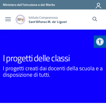
Vai ai contenuti
Vai al menu di navigazione
Vai al footer
Ministero dell'Istruzione e del Merito
Istituto Comprensivo
Sant'Alfonso M. de' Liguori
Apr
I progetti delle classi
I progetti creati dai docenti della scuola e a
disposizione di tutti.