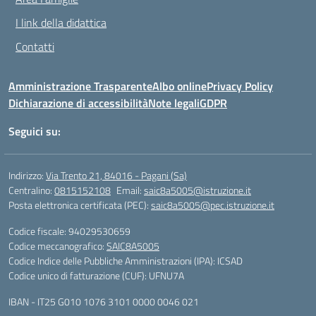
I link della didattica
Contatti
Amministrazione Trasparente
Albo online
Privacy Policy
Dichiarazione di accessibilità
Note legali
GDPR
Seguici su:
Indirizzo:
Via Trento 21, 84016 - Pagani (Sa)
Centralino:
0815152108
Email:
saic8a5005@istruzione.it
Posta elettronica certificata (PEC):
saic8a5005@pec.istruzione.it
Codice fiscale: 94029530659
Codice meccanografico:
SAIC8A5005
Codice Indice delle Pubbliche Amministrazioni (IPA): ICSAD
Codice unico di fatturazione (CUF): UFNU7A
IBAN - IT25 G010 1076 3101 0000 0046 021