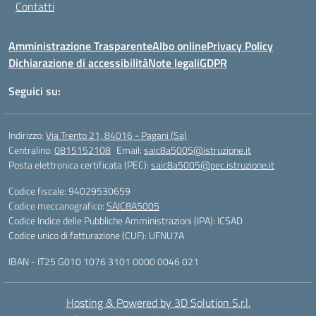
Contatti
Amministrazione Trasparente
Albo online
Privacy Policy
Dichiarazione di accessibilità
Note legali
GDPR
Seguici su:
Indirizzo:
Via Trento 21, 84016 - Pagani (Sa)
Centralino:
0815152108
Email:
saic8a5005@istruzione.it
Posta elettronica certificata (PEC):
saic8a5005@pec.istruzione.it
Codice fiscale: 94029530659
Codice meccanografico:
SAIC8A5005
Codice Indice delle Pubbliche Amministrazioni (IPA): ICSAD
Codice unico di fatturazione (CUF): UFNU7A
IBAN - IT25 G010 1076 3101 0000 0046 021
Hosting & Powered by 3D Solution S.r.l.