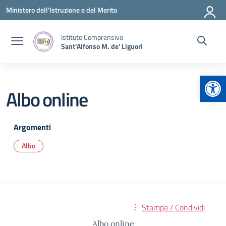
Vai ai contenuti
Vai al menu di navigazione
Vai al footer
Ministero dell'Istruzione e del Merito
Istituto Comprensivo
Sant'Alfonso M. de' Liguori
Apr
Albo online
Argomenti
Albo
Stampa / Condividi
Albo online