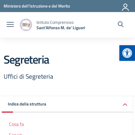
Vai ai contenuti
Vai al menu di navigazione
Vai al footer
Ministero dell'Istruzione e del Merito
Istituto Comprensivo
Sant'Alfonso M. de' Liguori
Apr
Segreteria
Uffici di Segreteria
Indice della struttura
Cosa fa