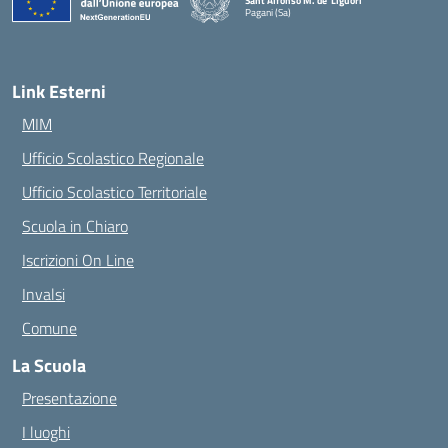
Sant'Alfonso M. de' Liguori
Pagani (Sa)
— Visita la pagina iniziale della scuola
Link Esterni
MIM
Ufficio Scolastico Regionale
Ufficio Scolastico Territoriale
Scuola in Chiaro
Iscrizioni On Line
Invalsi
Comune
La Scuola
Presentazione
I luoghi