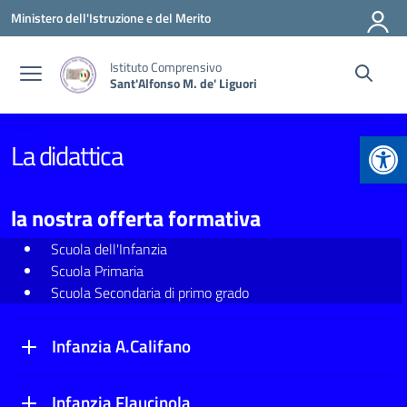
Vai ai contenuti
Vai al menu di navigazione
Vai al footer
Ministero dell'Istruzione e del Merito
Istituto Comprensivo
Sant'Alfonso M. de' Liguori
Apr
La didattica
la nostra offerta formativa
Scuola dell'Infanzia
Scuola Primaria
Scuola Secondaria di primo grado
Infanzia A.Califano
Infanzia Flaucinola