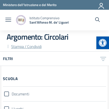
Vai ai contenuti
Vai al menu di navigazione
Vai al footer
Ministero dell'Istruzione e del Merito
Istituto Comprensivo
Sant'Alfonso M. de' Liguori
Argomento: Circolari
Apr
Stampa / Condividi
FILTRI
Filtri
SCUOLA
Documenti
I luoghi