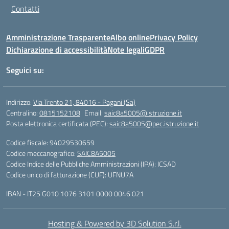
Contatti
Amministrazione Trasparente
Albo online
Privacy Policy
Dichiarazione di accessibilità
Note legali
GDPR
Seguici su:
Indirizzo:
Via Trento 21, 84016 - Pagani (Sa)
Centralino:
0815152108
Email:
saic8a5005@istruzione.it
Posta elettronica certificata (PEC):
saic8a5005@pec.istruzione.it
Codice fiscale: 94029530659
Codice meccanografico:
SAIC8A5005
Codice Indice delle Pubbliche Amministrazioni (IPA): ICSAD
Codice unico di fatturazione (CUF): UFNU7A
IBAN - IT25 G010 1076 3101 0000 0046 021
Hosting & Powered by 3D Solution S.r.l.