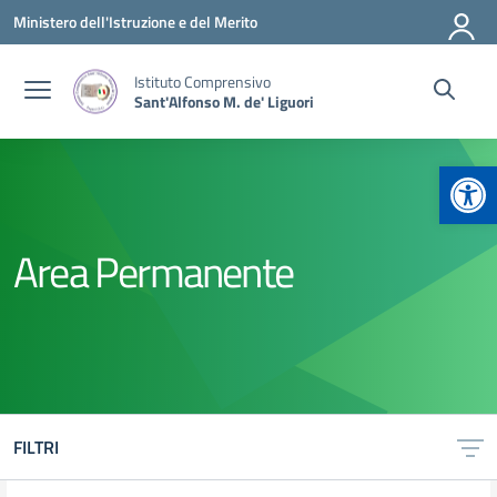
Vai ai contenuti
Vai al menu di navigazione
Vai al footer
Ministero dell'Istruzione e del Merito
Istituto Comprensivo
Sant'Alfonso M. de' Liguori
Apr
Area Permanente
FILTRI