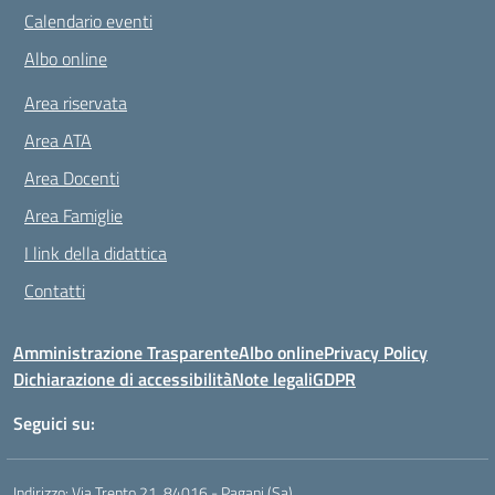
Calendario eventi
Albo online
Area riservata
Area ATA
Area Docenti
Area Famiglie
I link della didattica
Contatti
Amministrazione Trasparente
Albo online
Privacy Policy
Dichiarazione di accessibilità
Note legali
GDPR
Seguici su:
Indirizzo:
Via Trento 21, 84016 - Pagani (Sa)