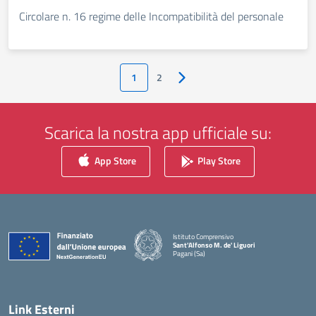
Circolare n. 16 regime delle Incompatibilità del personale
1
2
Pagina successiva
Scarica la nostra app ufficiale su:
App Store
Play Store
Istituto Comprensivo
Sant'Alfonso M. de' Liguori
Pagani (Sa)
— Visita la pagina iniziale della scuola
Link Esterni