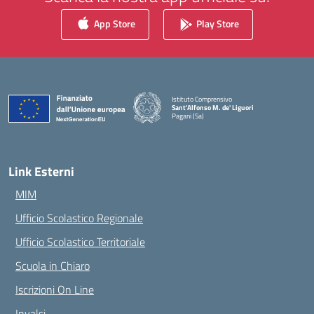
App Store
Play Store
Istituto Comprensivo
Sant'Alfonso M. de' Liguori
Pagani (Sa)
— Visita la pagina iniziale della scuola
Link Esterni
MIM
Ufficio Scolastico Regionale
Ufficio Scolastico Territoriale
Scuola in Chiaro
Iscrizioni On Line
Invalsi