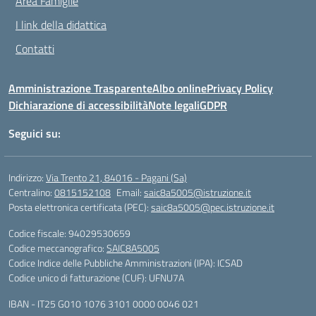
Area Famiglie
I link della didattica
Contatti
Amministrazione Trasparente
Albo online
Privacy Policy
Dichiarazione di accessibilità
Note legali
GDPR
Seguici su:
Indirizzo:
Via Trento 21, 84016 - Pagani (Sa)
Centralino:
0815152108
Email:
saic8a5005@istruzione.it
Posta elettronica certificata (PEC):
saic8a5005@pec.istruzione.it
Codice fiscale: 94029530659
Codice meccanografico:
SAIC8A5005
Codice Indice delle Pubbliche Amministrazioni (IPA): ICSAD
Codice unico di fatturazione (CUF): UFNU7A
IBAN - IT25 G010 1076 3101 0000 0046 021