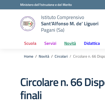
Vai ai contenuti
Vai al menu di navigazione
Vai al footer
Ministero dell'Istruzione e del Merito
Istituto Comprensivo
Sant'Alfonso M. de' Liguori
Pagani (Sa)
Scuola
Servizi
Novità
Didattica
Home
Novità
Circolari
Circolare n. 66 Dispo
Circolare n. 66 Disp
finali