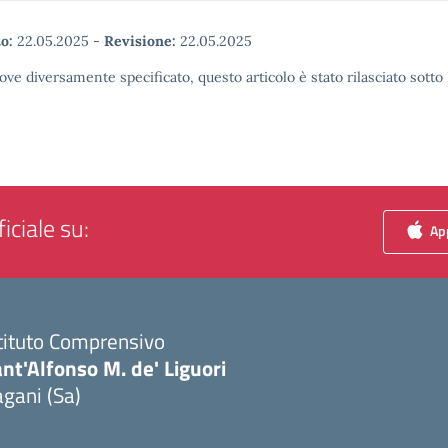
o:
22.05.2025
-
Revisione:
22.05.2025
ove diversamente specificato, questo articolo è stato rilasciato sott
iciale su:
App
tituto Comprensivo
nt'Alfonso M. de' Liguori
gani (Sa)
Visita la pagina iniziale della scuola