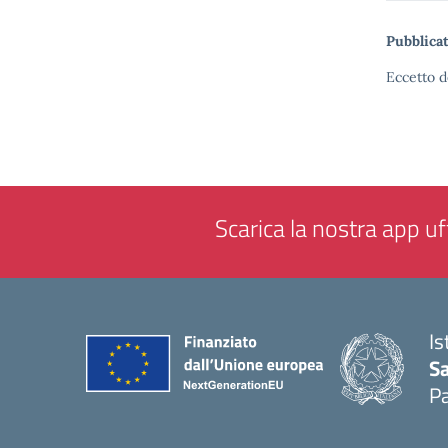
Pubblicat
Eccetto d
Scarica la nostra app uff
Is
Sa
Pa
— 