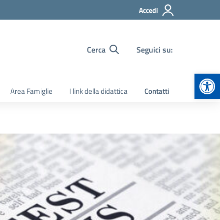
Accedi
Cerca
Seguici su:
Apr
Area Famiglie
I link della didattica
Contatti