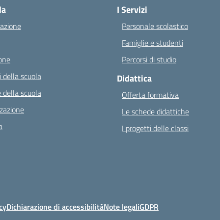
la
I Servizi
azione
Personale scolastico
Famiglie e studenti
one
Percorsi di studio
 della scuola
Didattica
 della scuola
Offerta formativa
zazione
Le schede didattiche
a
I progetti delle classi
cy
Dichiarazione di accessibilità
Note legali
GDPR