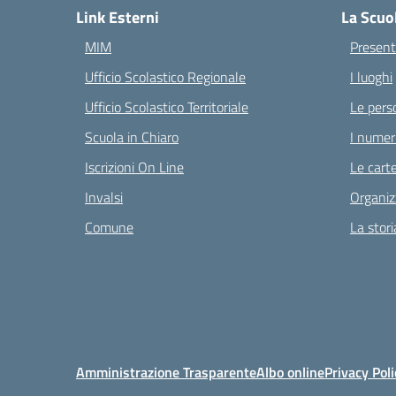
Link Esterni
La Scuo
MIM
Present
Ufficio Scolastico Regionale
I luoghi
Ufficio Scolastico Territoriale
Le pers
Scuola in Chiaro
I numeri
Iscrizioni On Line
Le carte
Invalsi
Organiz
Comune
La stori
Amministrazione Trasparente
Albo online
Privacy Poli