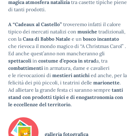
magica
atmosfera natalizia
tra casette tipiche piene
di tanti prodotti.
A “Cadeaux al Castello”
troveremo infatti il calore
tipico dei mercati natalizi con
musiche
tradizionali,
con la
Casa di Babbo Natale
e un
bosco incantato
che rievoca il mondo magico di “A Christmas Carol” .
Ed anche quest’anno non mancheranno gli
spettacoli
in
costume d’epoca in strad
a, tra
combattimenti
in armatura, dame e cavalieri
e
le rievocazioni di
mestieri antichi
ed anche, per la
felicità dei più piccoli, i teatrini delle
marionette
.
Ad allietare la grande festa ci saranno sempre
tanti
stand con prodotti tipici e di enogastronomia con
le eccellenze del territorio.
galleria fotografica