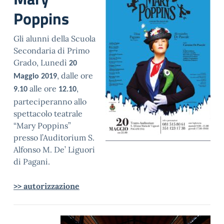
Poppins
Gli alunni della Scuola
Secondaria di Primo
Grado, Lunedì
20
, dalle ore
Maggio 2019
alle ore
,
9.10
12.10
parteciperanno allo
spettacolo teatrale
“Mary Poppins”
presso l’Auditorium S.
Alfonso M. De’ Liguori
di Pagani.
>> autorizzazione