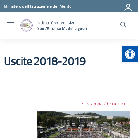
Vai ai contenuti
Vai al menu di navigazione
Vai al footer
Ministero dell'Istruzione e del Merito
Istituto Comprensivo
Sant'Alfonso M. de' Liguori
Apr
Uscite 2018-2019
Stampa / Condividi