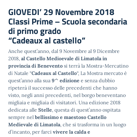
GIOVEDI’ 29 Novembre 2018
Classi Prime – Scuola secondaria
di primo grado
“Cadeaux al castello”
Anche quest’anno, dal 9 Novembre al 9 Dicembre
2018,
al Castello Medioevale di Limatola in
provincia di Benevento
si terrà la Mostra-Mercatino
di Natale “
Cadeaux al Castello
“, La Mostra mercato è
quest’anno alla sua
9^ edizione
e senza dubbio
ripeterà il successo delle precedenti che hanno
visto, negli anni precedenti, nel borgo beneventano
migliaia e migliaia di visitatori. Una edizione 2018
dedicata alle
Stelle
, questa di quest’anno ospitata
sempre nel
bellissimo e maestoso Castello
Medievale di Limatola
, che si trasforma in un luogo
d’incanto, per farci
vivere la calda e