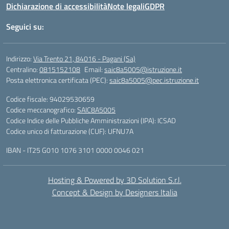
Dichiarazione di accessibilità
Note legali
GDPR
Seguici su:
Indirizzo:
Via Trento 21, 84016 - Pagani (Sa)
Centralino:
0815152108
Email:
saic8a5005@istruzione.it
Posta elettronica certificata (PEC):
saic8a5005@pec.istruzione.it
Codice fiscale: 94029530659
Codice meccanografico:
SAIC8A5005
Codice Indice delle Pubbliche Amministrazioni (IPA): ICSAD
Codice unico di fatturazione (CUF): UFNU7A
IBAN - IT25 G010 1076 3101 0000 0046 021
Hosting & Powered by 3D Solution S.r.l.
Concept & Design by Designers Italia