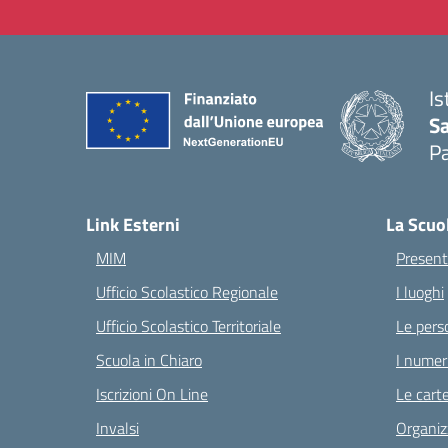
Is
Sa
Pa
— 
Link Esterni
La Scuo
MIM
Present
Ufficio Scolastico Regionale
I luoghi
Ufficio Scolastico Territoriale
Le pers
Scuola in Chiaro
I numeri
Iscrizioni On Line
Le carte
Invalsi
Organiz