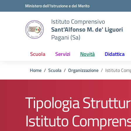
Vai ai contenuti
Vai al menu di navigazione
Vai al footer
Ministero dell'Istruzione e del Merito
Istituto Comprensivo
Sant'Alfonso M. de' Liguori
Pagani (Sa)
Scuola
Servizi
Novità
Didattica
Home
Scuola
Organizzazione
Istituto Com
Tipologia Struttur
Istituto Compren