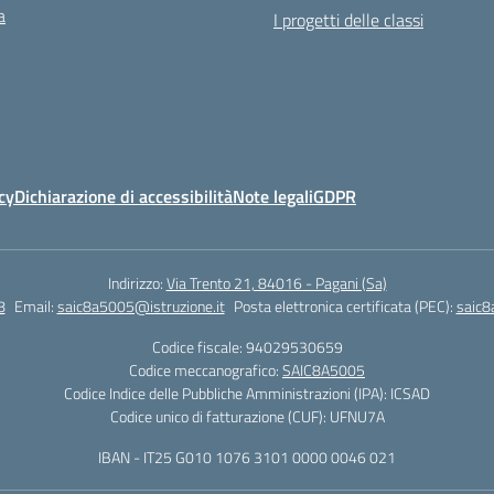
a
I progetti delle classi
cy
Dichiarazione di accessibilità
Note legali
GDPR
Indirizzo:
Via Trento 21, 84016 - Pagani (Sa)
8
Email:
saic8a5005@istruzione.it
Posta elettronica certificata (PEC):
saic8
Codice fiscale: 94029530659
Codice meccanografico:
SAIC8A5005
Codice Indice delle Pubbliche Amministrazioni (IPA): ICSAD
Codice unico di fatturazione (CUF): UFNU7A
IBAN - IT25 G010 1076 3101 0000 0046 021