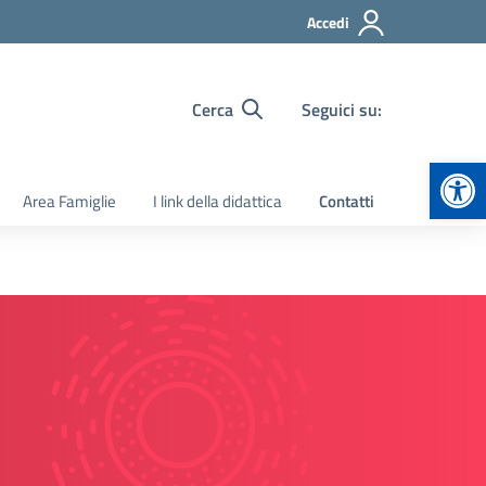
Accedi
Cerca
Seguici su:
Apr
Area Famiglie
I link della didattica
Contatti