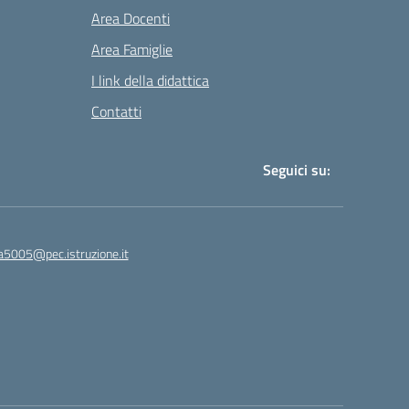
Area Docenti
Area Famiglie
I link della didattica
Contatti
Seguici su:
a5005@pec.istruzione.it