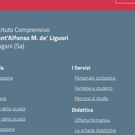
tituto Comprensivo
nt'Alfonso M. de' Liguori
gani (Sa)
Visita la pagina iniziale della scuola
la
I Servizi
azione
Personale scolastico
Famiglie e studenti
one
Percorsi di studio
 della scuola
Didattica
 della scuola
Offerta formativa
zazione
Le schede didattiche