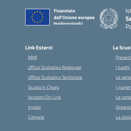
Is
Sa
Pa
— 
Link Esterni
La Scuo
MIM
Present
Ufficio Scolastico Regionale
I luoghi
Ufficio Scolastico Territoriale
Le pers
Scuola in Chiaro
I numeri
Iscrizioni On Line
Le carte
Invalsi
Organiz
Comune
La stori