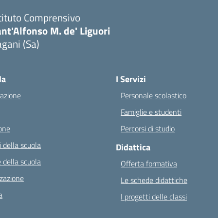
tituto Comprensivo
nt'Alfonso M. de' Liguori
gani (Sa)
Visita la pagina iniziale della scuola
la
I Servizi
azione
Personale scolastico
Famiglie e studenti
one
Percorsi di studio
 della scuola
Didattica
 della scuola
Offerta formativa
zazione
Le schede didattiche
a
I progetti delle classi