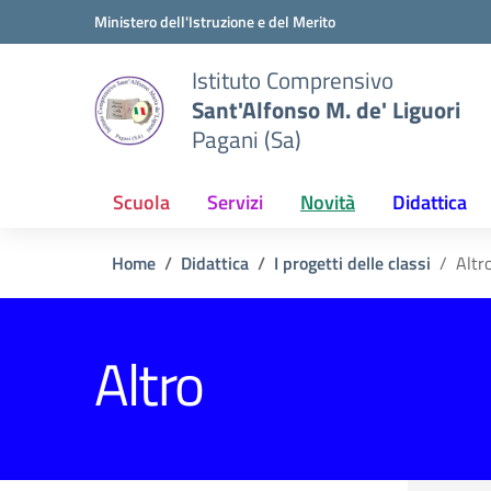
Vai ai contenuti
Vai al menu di navigazione
Vai al footer
Ministero dell'Istruzione e del Merito
Istituto Comprensivo
Sant'Alfonso M. de' Liguori
Pagani (Sa)
Scuola
Servizi
Novità
Didattica
Home
Didattica
I progetti delle classi
Altr
Altro