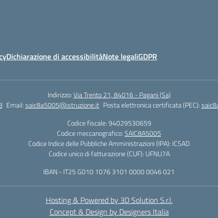
cy
Dichiarazione di accessibilità
Note legali
GDPR
Indirizzo:
Via Trento 21, 84016 - Pagani (Sa)
8
Email:
saic8a5005@istruzione.it
Posta elettronica certificata (PEC):
saic8
Codice fiscale: 94029530659
Codice meccanografico:
SAIC8A5005
Codice Indice delle Pubbliche Amministrazioni (IPA): ICSAD
Codice unico di fatturazione (CUF): UFNU7A
IBAN - IT25 G010 1076 3101 0000 0046 021
Hosting & Powered by 3D Solution S.r.l.
Concept & Design by Designers Italia