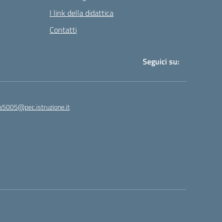
I link della didattica
Contatti
Seguici su:
a5005@pec.istruzione.it