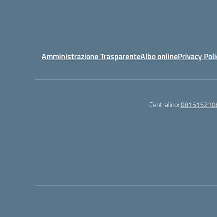
Amministrazione Trasparente
Albo online
Privacy Poli
Centralino:
081515210