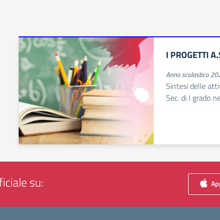
I PROGETTI A
Anno scolastico 2
Sintesi delle att
Sec. di I grado n
iciale su:
App