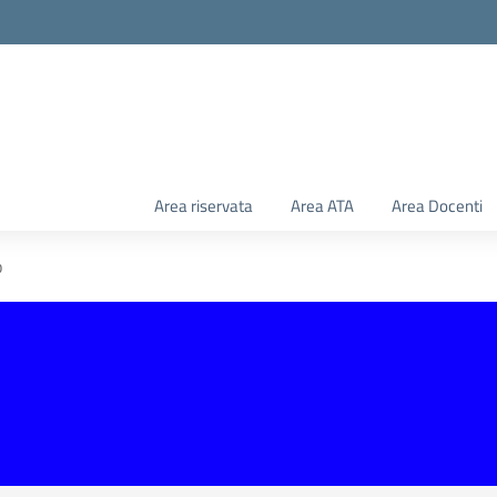
Area riservata
Area ATA
Area Docenti
o