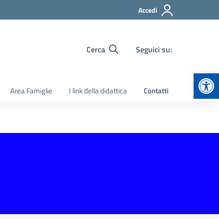
Accedi
Cerca
Seguici su:
Apr
Area Famiglie
I link della didattica
Contatti