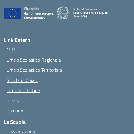
Istituto Comprensivo
Sant'Alfonso M. de' Liguori
Pagani (Sa)
— Visita la pagina iniziale della scuola
Link Esterni
MIM
Ufficio Scolastico Regionale
Ufficio Scolastico Territoriale
Scuola in Chiaro
Iscrizioni On Line
Invalsi
Comune
La Scuola
Presentazione