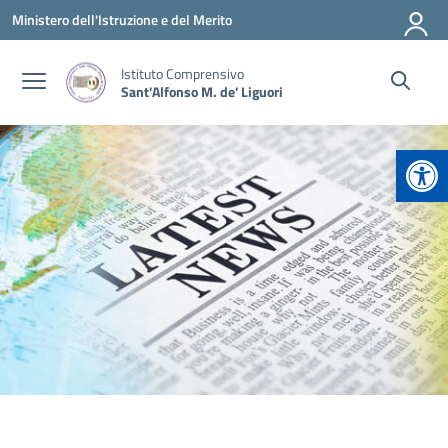
Vai ai contenuti
Vai al menu di navigazione
Vai al footer
Ministero dell'Istruzione e del Merito
Istituto Comprensivo
Sant'Alfonso M. de' Liguori
Apr