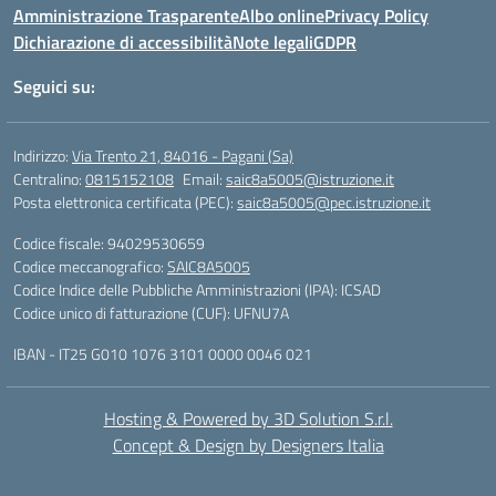
Amministrazione Trasparente
Albo online
Privacy Policy
Dichiarazione di accessibilità
Note legali
GDPR
Seguici su:
Indirizzo:
Via Trento 21, 84016 - Pagani (Sa)
Centralino:
0815152108
Email:
saic8a5005@istruzione.it
Posta elettronica certificata (PEC):
saic8a5005@pec.istruzione.it
Codice fiscale: 94029530659
Codice meccanografico:
SAIC8A5005
Codice Indice delle Pubbliche Amministrazioni (IPA): ICSAD
Codice unico di fatturazione (CUF): UFNU7A
IBAN - IT25 G010 1076 3101 0000 0046 021
Hosting & Powered by 3D Solution S.r.l.
Concept & Design by Designers Italia