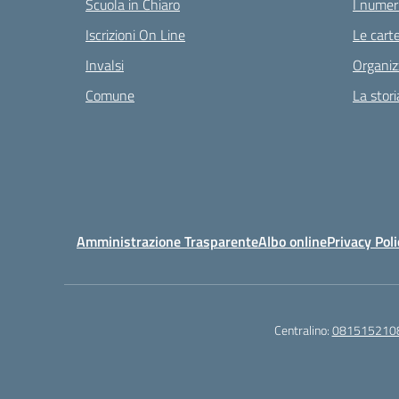
Scuola in Chiaro
I numeri
Iscrizioni On Line
Le carte
Invalsi
Organiz
Comune
La stori
Amministrazione Trasparente
Albo online
Privacy Poli
Centralino:
081515210