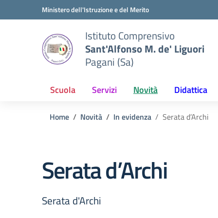
Vai ai contenuti
Vai al menu di navigazione
Vai al footer
Ministero dell'Istruzione e del Merito
Istituto Comprensivo
Sant'Alfonso M. de' Liguori
Pagani (Sa)
Scuola
Servizi
Novità
Didattica
Home
Novità
In evidenza
Serata d’Archi
Serata d’Archi
Serata d'Archi