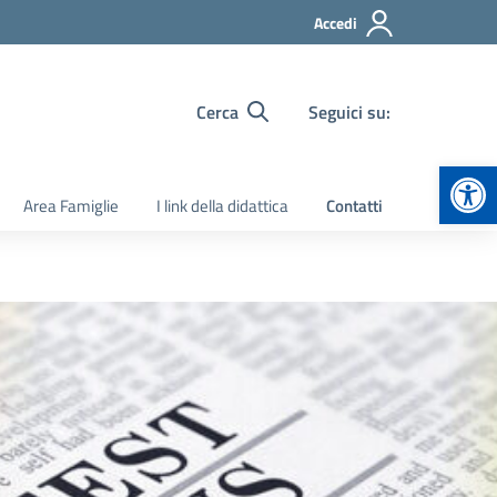
Accedi
Cerca
Seguici su:
Apr
Area Famiglie
I link della didattica
Contatti