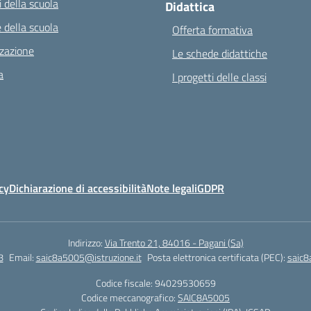
 della scuola
Didattica
 della scuola
Offerta formativa
zazione
Le schede didattiche
a
I progetti delle classi
cy
Dichiarazione di accessibilità
Note legali
GDPR
Indirizzo:
Via Trento 21, 84016 - Pagani (Sa)
8
Email:
saic8a5005@istruzione.it
Posta elettronica certificata (PEC):
saic8
Codice fiscale: 94029530659
Codice meccanografico:
SAIC8A5005