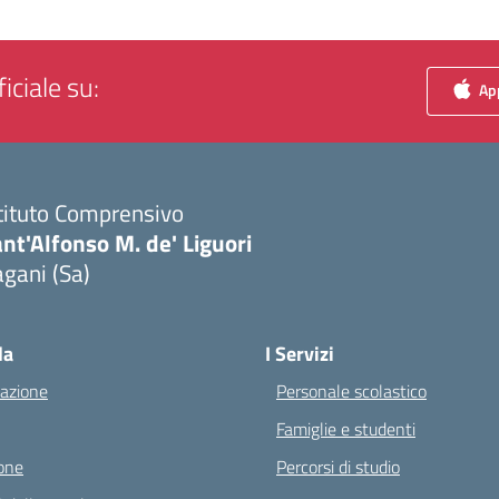
iciale su:
App
tituto Comprensivo
nt'Alfonso M. de' Liguori
gani (Sa)
Visita la pagina iniziale della scuola
la
I Servizi
azione
Personale scolastico
Famiglie e studenti
one
Percorsi di studio