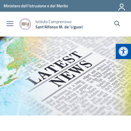
Vai ai contenuti
Vai al menu di navigazione
Vai al footer
Ministero dell'Istruzione e del Merito
Istituto Comprensivo
Sant'Alfonso M. de' Liguori
Apr