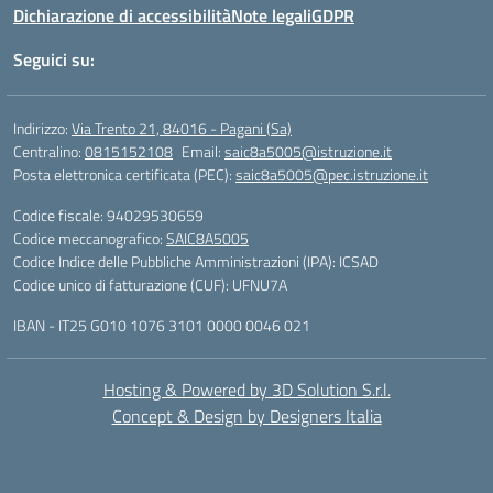
Dichiarazione di accessibilità
Note legali
GDPR
Seguici su:
Indirizzo:
Via Trento 21, 84016 - Pagani (Sa)
Centralino:
0815152108
Email:
saic8a5005@istruzione.it
Posta elettronica certificata (PEC):
saic8a5005@pec.istruzione.it
Codice fiscale: 94029530659
Codice meccanografico:
SAIC8A5005
Codice Indice delle Pubbliche Amministrazioni (IPA): ICSAD
Codice unico di fatturazione (CUF): UFNU7A
IBAN - IT25 G010 1076 3101 0000 0046 021
Hosting & Powered by 3D Solution S.r.l.
Concept & Design by Designers Italia