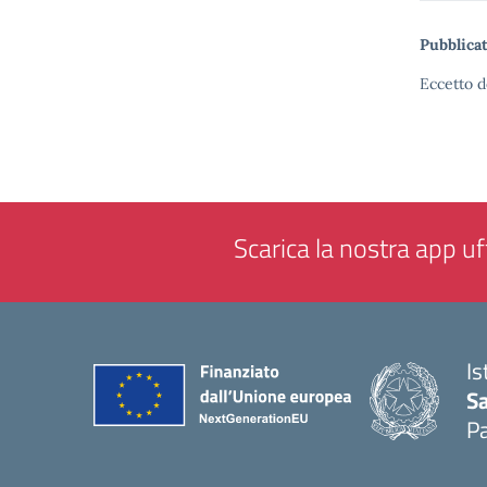
Pubblicat
Eccetto d
Scarica la nostra app uff
Is
Sa
Pa
— 