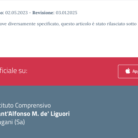
o:
02.05.2023
-
Revisione:
03.01.2025
ove diversamente specificato, questo articolo è stato rilasciato sott
iciale su:
App
tituto Comprensivo
nt'Alfonso M. de' Liguori
gani (Sa)
Visita la pagina iniziale della scuola