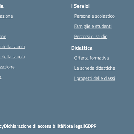
la
I Servizi
azione
Personale scolastico
Famiglie e studenti
one
Percorsi di studio
 della scuola
Didattica
 della scuola
Offerta formativa
zazione
Le schede didattiche
a
I progetti delle classi
cy
Dichiarazione di accessibilità
Note legali
GDPR