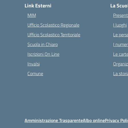
Link Esterni
La Scuo
MIM
Present
Ufficio Scolastico Regionale
I luoghi
Ufficio Scolastico Territoriale
Le pers
Scuola in Chiaro
I numeri
Iscrizioni On Line
Le carte
Invalsi
Organiz
Comune
La stori
Amministrazione Trasparente
Albo online
Privacy Poli