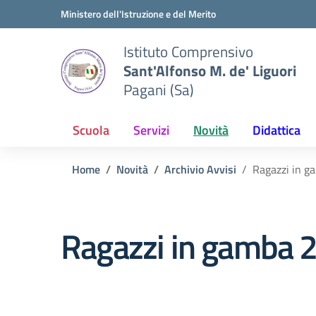
Vai ai contenuti
Vai al menu di navigazione
Vai al footer
Ministero dell'Istruzione e del Merito
Istituto Comprensivo
Sant'Alfonso M. de' Liguori
Pagani (Sa)
Scuola
Servizi
Novità
Didattica
Home
Novità
Archivio Avvisi
Ragazzi in 
Ragazzi in gamba 