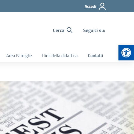
Accedi
Cerca
Seguici su:
Apr
Area Famiglie
I link della didattica
Contatti