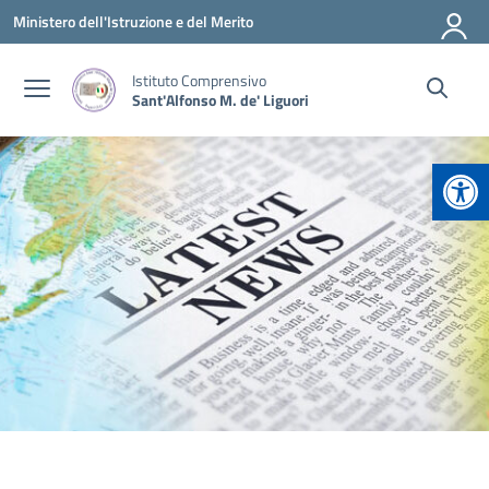
Vai ai contenuti
Vai al menu di navigazione
Vai al footer
Ministero dell'Istruzione e del Merito
Istituto Comprensivo
Sant'Alfonso M. de' Liguori
Apr