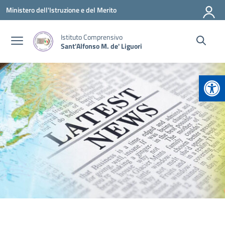
Vai ai contenuti
Vai al menu di navigazione
Vai al footer
Ministero dell'Istruzione e del Merito
Istituto Comprensivo
Sant'Alfonso M. de' Liguori
Apr