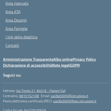
Area riservata
Area ATA
Area Docenti
Area Famiglie
I link della didattica
Contatti
Amministrazione Trasparente
Albo online
Privacy Policy
Dichiarazione di accessibilità
Note legali
GDPR
Seguici su:
Indirizzo:
Via Trento 21, 84016 - Pagani (Sa)
Centralino:
0815152108
Email:
saic8a5005@istruzione.it
Posta elettronica certificata (PEC):
saic8a5005@pec.istruzione.it
Codice fiscale: 94029530659