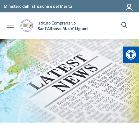
Vai ai contenuti
Vai al menu di navigazione
Vai al footer
Ministero dell'Istruzione e del Merito
Istituto Comprensivo
Sant'Alfonso M. de' Liguori
Apr