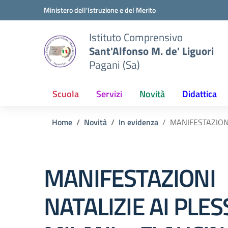
Vai ai contenuti
Vai al menu di navigazione
Vai al footer
Ministero dell'Istruzione e del Merito
Istituto Comprensivo
Sant'Alfonso M. de' Liguori
Pagani (Sa)
Scuola
Servizi
Novità
Didattica
Home
Novità
In evidenza
MANIFESTAZIONI
MANIFESTAZIONI
NATALIZIE AI PLES