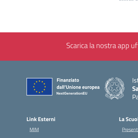
Scarica la nostra app uff
Is
Sa
Pa
— 
Link Esterni
La Scuo
MIM
Present