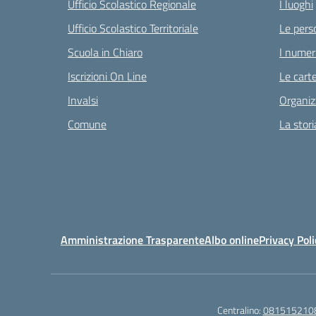
Ufficio Scolastico Regionale
I luoghi
Ufficio Scolastico Territoriale
Le pers
Scuola in Chiaro
I numeri
Iscrizioni On Line
Le carte
Invalsi
Organiz
Comune
La stori
Amministrazione Trasparente
Albo online
Privacy Poli
Centralino:
081515210