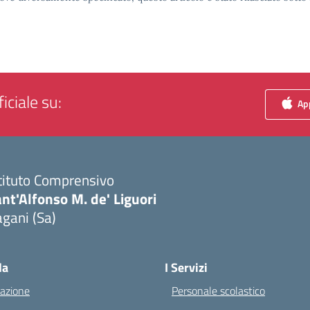
iciale su:
App
tituto Comprensivo
nt'Alfonso M. de' Liguori
gani (Sa)
Visita la pagina iniziale della scuola
la
I Servizi
azione
Personale scolastico