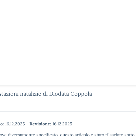
tazioni natalizie
di Diodata Coppola
o:
16.12.2025
-
Revisione:
16.12.2025
ove diversamente specificato, questo articolo è stato rilasciato sott