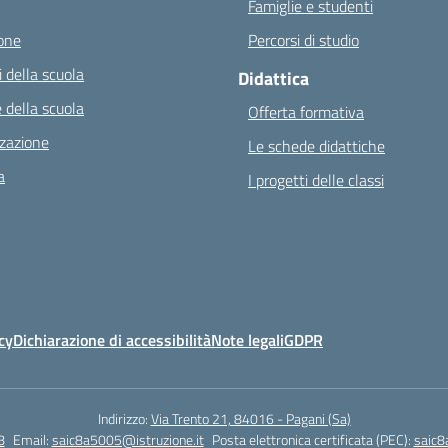
Famiglie e studenti
one
Percorsi di studio
 della scuola
Didattica
 della scuola
Offerta formativa
zazione
Le schede didattiche
a
I progetti delle classi
cy
Dichiarazione di accessibilità
Note legali
GDPR
Indirizzo:
Via Trento 21, 84016 - Pagani (Sa)
8
Email:
saic8a5005@istruzione.it
Posta elettronica certificata (PEC):
saic8