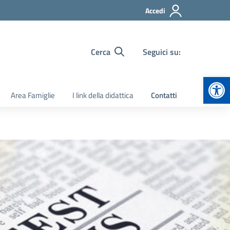
Accedi
Cerca
Seguici su:
Apr
Area Famiglie
I link della didattica
Contatti