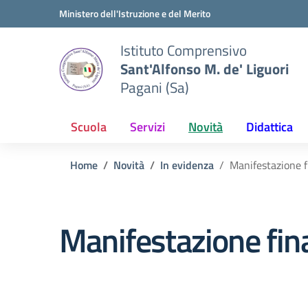
Vai ai contenuti
Vai al menu di navigazione
Vai al footer
Ministero dell'Istruzione e del Merito
Istituto Comprensivo
Sant'Alfonso M. de' Liguori
Pagani (Sa)
Scuola
Servizi
Novità
Didattica
Home
Novità
In evidenza
Manifestazione f
Manifestazione fin