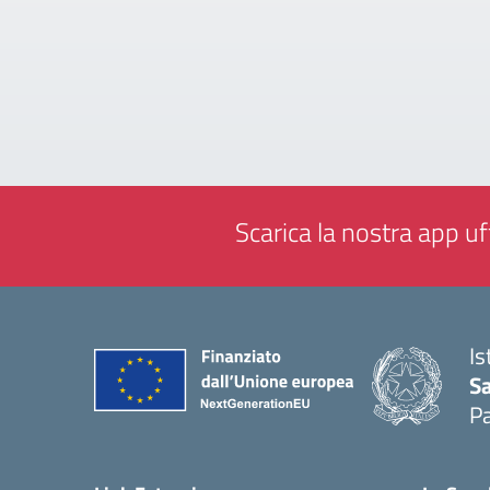
Scarica la nostra app uff
Is
Sa
Pa
— 