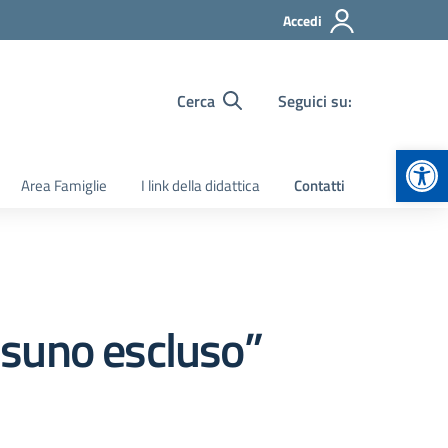
Accedi
Cerca
Seguici su:
Apr
Area Famiglie
I link della didattica
Contatti
ssuno escluso”