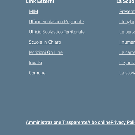
Link Esterni
La Scuo
MIM
Present
Ufficio Scolastico Regionale
I luoghi
Ufficio Scolastico Territoriale
Le pers
Scuola in Chiaro
I numeri
Iscrizioni On Line
Le carte
Invalsi
Organiz
Comune
La stori
Amministrazione Trasparente
Albo online
Privacy Poli