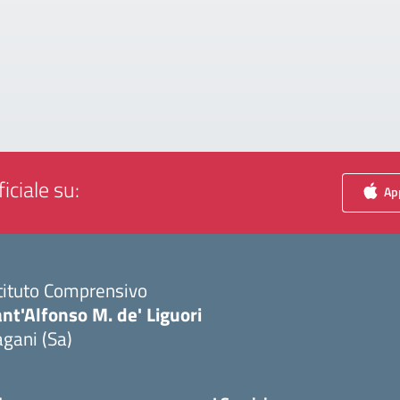
iciale su:
App
tituto Comprensivo
nt'Alfonso M. de' Liguori
gani (Sa)
Visita la pagina iniziale della scuola