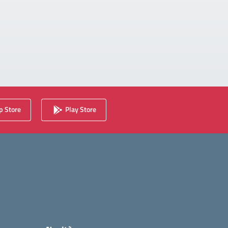
 Store
Play Store