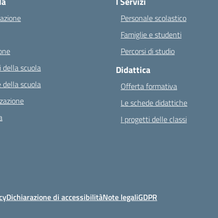
la
I Servizi
azione
Personale scolastico
Famiglie e studenti
one
Percorsi di studio
 della scuola
Didattica
 della scuola
Offerta formativa
zazione
Le schede didattiche
a
I progetti delle classi
cy
Dichiarazione di accessibilità
Note legali
GDPR