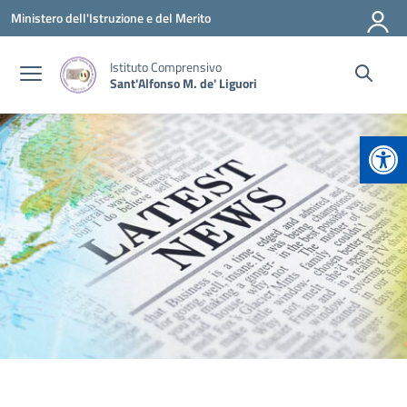
Vai ai contenuti
Vai al menu di navigazione
Vai al footer
Ministero dell'Istruzione e del Merito
Istituto Comprensivo
Sant'Alfonso M. de' Liguori
Apr