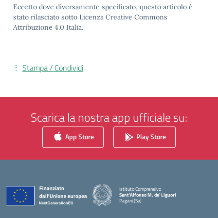
Eccetto dove diversamente specificato, questo articolo è
stato rilasciato sotto Licenza Creative Commons
Attribuzione 4.0 Italia.
Stampa / Condividi
Scarica la nostra app ufficiale su:
App Store
Play Store
Istituto Comprensivo
Sant'Alfonso M. de' Liguori
Pagani (Sa)
— Visita la pagina iniziale della scuola