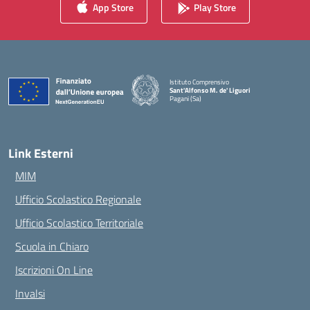
App Store
Play Store
Istituto Comprensivo
Sant'Alfonso M. de' Liguori
Pagani (Sa)
— Visita la pagina iniziale della scuola
Link Esterni
MIM
Ufficio Scolastico Regionale
Ufficio Scolastico Territoriale
Scuola in Chiaro
Iscrizioni On Line
Invalsi