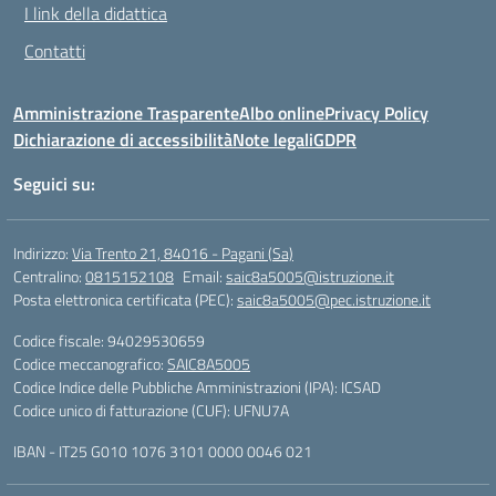
I link della didattica
Contatti
Amministrazione Trasparente
Albo online
Privacy Policy
Dichiarazione di accessibilità
Note legali
GDPR
Seguici su:
Indirizzo:
Via Trento 21, 84016 - Pagani (Sa)
Centralino:
0815152108
Email:
saic8a5005@istruzione.it
Posta elettronica certificata (PEC):
saic8a5005@pec.istruzione.it
Codice fiscale: 94029530659
Codice meccanografico:
SAIC8A5005
Codice Indice delle Pubbliche Amministrazioni (IPA): ICSAD
Codice unico di fatturazione (CUF): UFNU7A
IBAN - IT25 G010 1076 3101 0000 0046 021