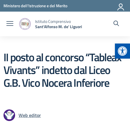
Vai ai contenuti
Vai al menu di navigazione
Vai al footer
Ministero dell'Istruzione e del Merito
Istituto Comprensivo
Sant'Alfonso M. de' Liguori
Apr
II posto al concorso “Tableax
Vivants” indetto dal Liceo
G.B. Vico Nocera Inferiore
Web editor