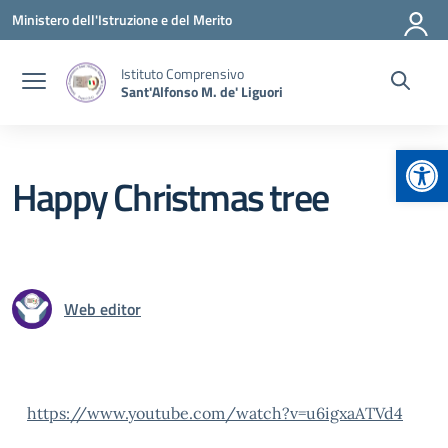
Vai ai contenuti
Vai al menu di navigazione
Vai al footer
Ministero dell'Istruzione e del Merito
Istituto Comprensivo
Sant'Alfonso M. de' Liguori
Apr
Happy Christmas tree
Web editor
https://www.youtube.com/watch?v=u6igxaATVd4