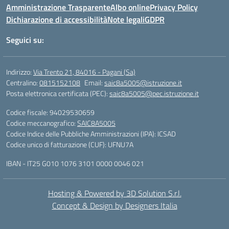
Amministrazione Trasparente
Albo online
Privacy Policy
Dichiarazione di accessibilità
Note legali
GDPR
Seguici su:
Indirizzo:
Via Trento 21, 84016 - Pagani (Sa)
Centralino:
0815152108
Email:
saic8a5005@istruzione.it
Posta elettronica certificata (PEC):
saic8a5005@pec.istruzione.it
Codice fiscale: 94029530659
Codice meccanografico:
SAIC8A5005
Codice Indice delle Pubbliche Amministrazioni (IPA): ICSAD
Codice unico di fatturazione (CUF): UFNU7A
IBAN - IT25 G010 1076 3101 0000 0046 021
Hosting & Powered by 3D Solution S.r.l.
Concept & Design by Designers Italia