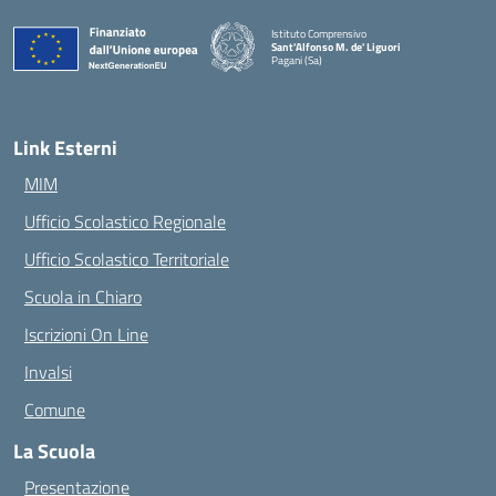
Istituto Comprensivo
Sant'Alfonso M. de' Liguori
Pagani (Sa)
— Visita la pagina iniziale della scuola
Link Esterni
MIM
Ufficio Scolastico Regionale
Ufficio Scolastico Territoriale
Scuola in Chiaro
Iscrizioni On Line
Invalsi
Comune
La Scuola
Presentazione