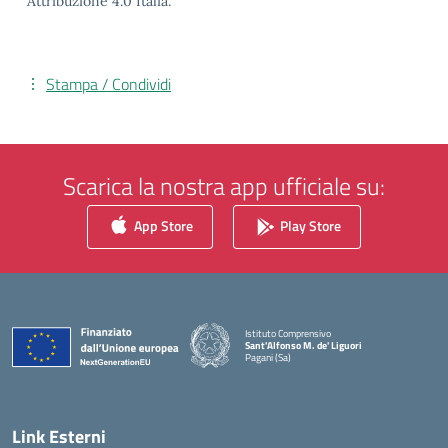
Attribuzione 4.0 Italia.
Stampa / Condividi
Scarica la nostra app ufficiale su:
App Store
Play Store
Istituto Comprensivo
Sant'Alfonso M. de' Liguori
Pagani (Sa)
— Visita la pagina iniziale della scuola
Link Esterni