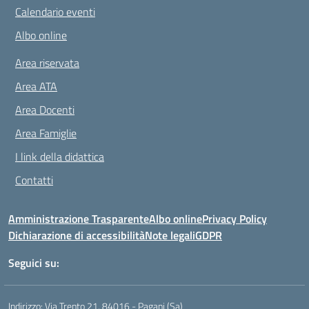
Calendario eventi
Albo online
Area riservata
Area ATA
Area Docenti
Area Famiglie
I link della didattica
Contatti
Amministrazione Trasparente
Albo online
Privacy Policy
Dichiarazione di accessibilità
Note legali
GDPR
Seguici su:
Indirizzo:
Via Trento 21, 84016 - Pagani (Sa)