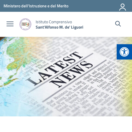
Vai ai contenuti
Vai al menu di navigazione
Vai al footer
Ministero dell'Istruzione e del Merito
Istituto Comprensivo
Sant'Alfonso M. de' Liguori
Apr