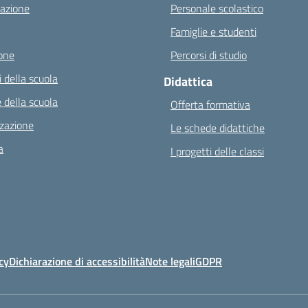
azione
Personale scolastico
Famiglie e studenti
one
Percorsi di studio
 della scuola
Didattica
 della scuola
Offerta formativa
zazione
Le schede didattiche
a
I progetti delle classi
cy
Dichiarazione di accessibilità
Note legali
GDPR