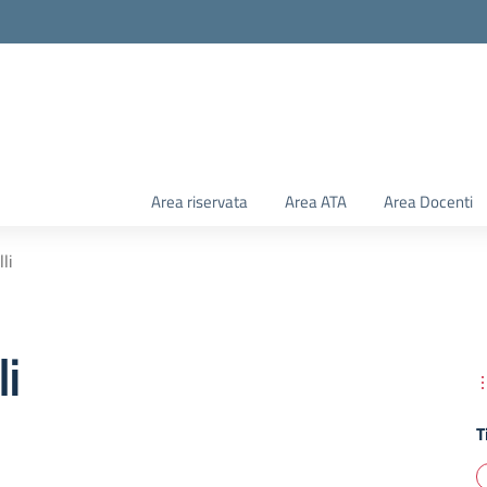
Area riservata
Area ATA
Area Docenti
li
li
T