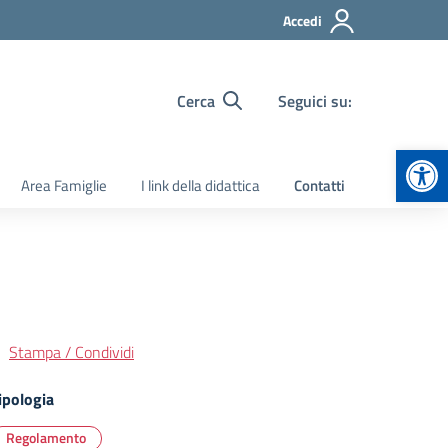
Accedi
Cerca
Seguici su:
Apr
Area Famiglie
I link della didattica
Contatti
Stampa / Condividi
ipologia
Regolamento