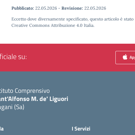
Pubblicato:
22.05.2026
-
Revisione:
22.05.2026
Eccetto dove diversamente specificato, questo articolo è stato 
Creative Commons Attribuzione 4.0 Italia.
iciale su:
App
tituto Comprensivo
nt'Alfonso M. de' Liguori
gani (Sa)
Visita la pagina iniziale della scuola
la
I Servizi