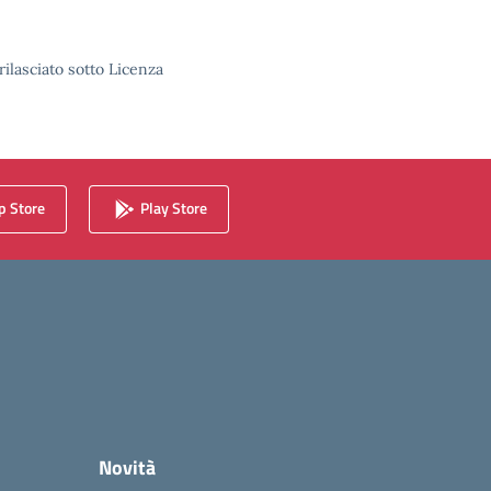
rilasciato sotto Licenza
 Store
Play Store
Novità