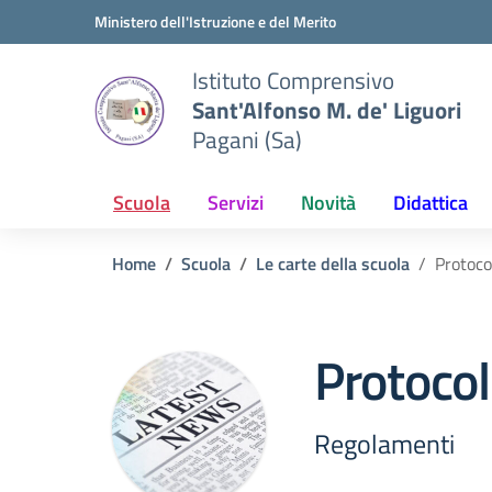
Vai ai contenuti
Vai al menu di navigazione
Vai al footer
Ministero dell'Istruzione e del Merito
Istituto Comprensivo
Sant'Alfonso M. de' Liguori
Pagani (Sa)
Scuola
Servizi
Novità
Didattica
Home
Scuola
Le carte della scuola
Protocol
Protocol
Regolamenti