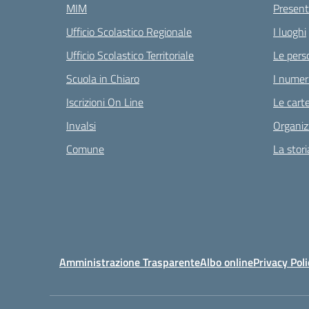
MIM
Present
Ufficio Scolastico Regionale
I luoghi
Ufficio Scolastico Territoriale
Le pers
Scuola in Chiaro
I numeri
Iscrizioni On Line
Le carte
Invalsi
Organiz
Comune
La stori
Amministrazione Trasparente
Albo online
Privacy Poli