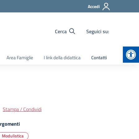
Accedi
Cerca
Seguici su:
Apr
Area Famiglie
I link della didattica
Contatti
Stampa / Condividi
rgomenti
Modulistica