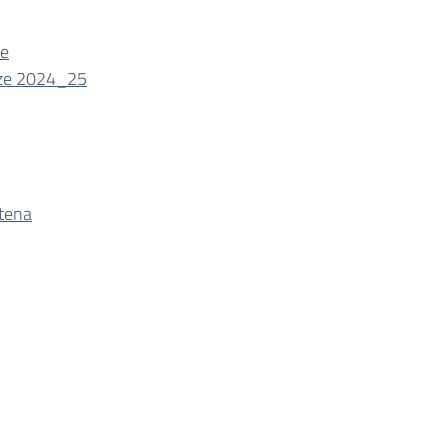
te
enze 2024_25
ntena