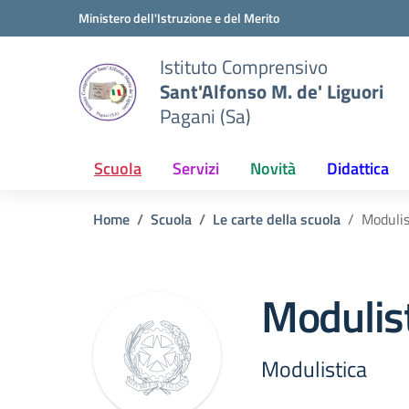
Vai ai contenuti
Vai al menu di navigazione
Vai al footer
Ministero dell'Istruzione e del Merito
Istituto Comprensivo
Sant'Alfonso M. de' Liguori
Pagani (Sa)
Scuola
Servizi
Novità
Didattica
Home
Scuola
Le carte della scuola
Modulis
Modulist
Modulistica