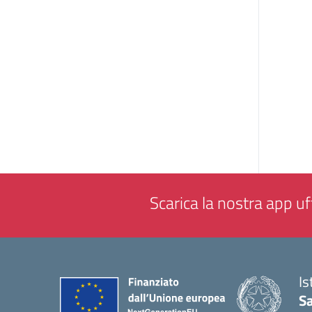
Scarica la nostra app uff
Is
Sa