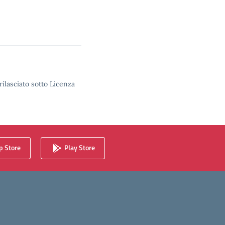
rilasciato sotto Licenza
 Store
Play Store