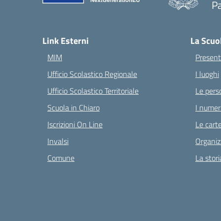
Pa
— 
Link Esterni
La Scuo
MIM
Present
Ufficio Scolastico Regionale
I luoghi
Ufficio Scolastico Territoriale
Le pers
Scuola in Chiaro
I numeri
Iscrizioni On Line
Le carte
Invalsi
Organiz
Comune
La stori