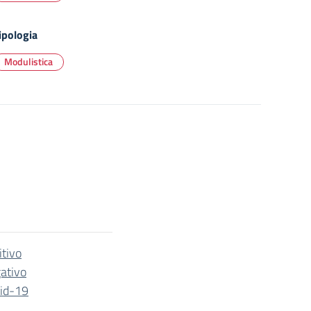
ipologia
Modulistica
itivo
gativo
vid-19