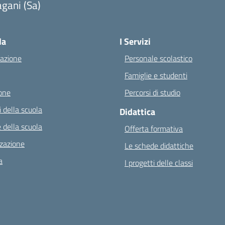
gani (Sa)
Visita la pagina iniziale della scuola
la
I Servizi
azione
Personale scolastico
Famiglie e studenti
one
Percorsi di studio
 della scuola
Didattica
 della scuola
Offerta formativa
zazione
Le schede didattiche
a
I progetti delle classi