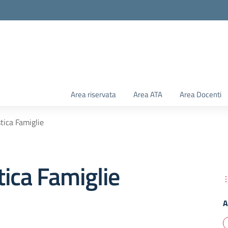
Area riservata
Area ATA
Area Docenti
tica Famiglie
ica Famiglie
A