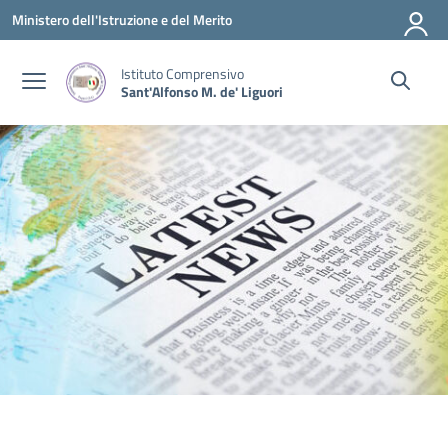
Vai ai contenuti
Vai al menu di navigazione
Vai al footer
Ministero dell'Istruzione e del Merito
Istituto Comprensivo
Sant'Alfonso M. de' Liguori