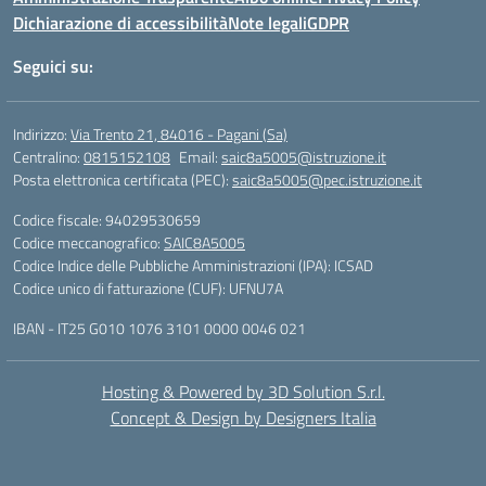
Dichiarazione di accessibilità
Note legali
GDPR
Seguici su:
Indirizzo:
Via Trento 21, 84016 - Pagani (Sa)
Centralino:
0815152108
Email:
saic8a5005@istruzione.it
Posta elettronica certificata (PEC):
saic8a5005@pec.istruzione.it
Codice fiscale: 94029530659
Codice meccanografico:
SAIC8A5005
Codice Indice delle Pubbliche Amministrazioni (IPA): ICSAD
Codice unico di fatturazione (CUF): UFNU7A
IBAN - IT25 G010 1076 3101 0000 0046 021
Hosting & Powered by 3D Solution S.r.l.
Concept & Design by Designers Italia