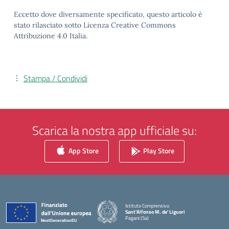
Eccetto dove diversamente specificato, questo articolo è
stato rilasciato sotto Licenza Creative Commons
Attribuzione 4.0 Italia.
Stampa / Condividi
Scarica la nostra app ufficiale su:
App Store
Play Store
Istituto Comprensivo
Sant'Alfonso M. de' Liguori
Pagani (Sa)
— Visita la pagina iniziale della scuola