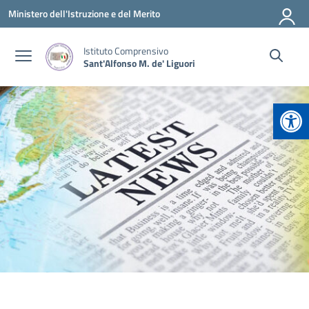
Vai ai contenuti
Vai al menu di navigazione
Vai al footer
Ministero dell'Istruzione e del Merito
Istituto Comprensivo
Sant'Alfonso M. de' Liguori
Apr