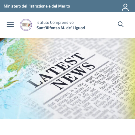
Vai ai contenuti
Vai al menu di navigazione
Vai al footer
Ministero dell'Istruzione e del Merito
Istituto Comprensivo
Sant'Alfonso M. de' Liguori