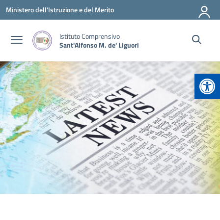
Vai ai contenuti
Vai al menu di navigazione
Vai al footer
Ministero dell'Istruzione e del Merito
Istituto Comprensivo
Sant'Alfonso M. de' Liguori
Apr