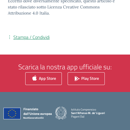
Eccetto dove diversamente specificato, questo articolo è
stato rilasciato sotto Licenza Creative Commons
Attribuzione 4.0 Italia.
Stampa / Condividi
Scarica la nostra app ufficiale su:
App Store
Play Store
Istituto Comprensivo
Sant'Alfonso M. de' Liguori
Pagani (Sa)
— Visita la pagina iniziale della scuola