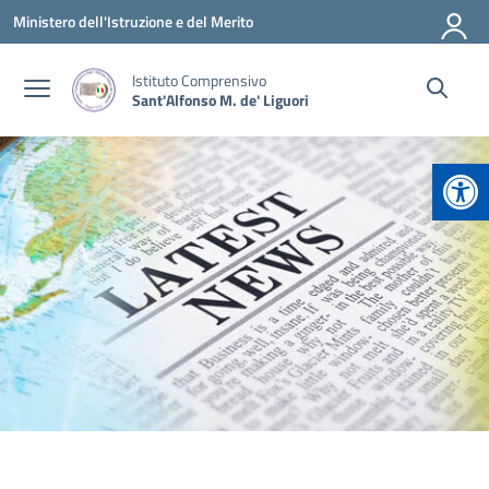
Vai ai contenuti
Vai al menu di navigazione
Vai al footer
Ministero dell'Istruzione e del Merito
Istituto Comprensivo
Sant'Alfonso M. de' Liguori
Apr