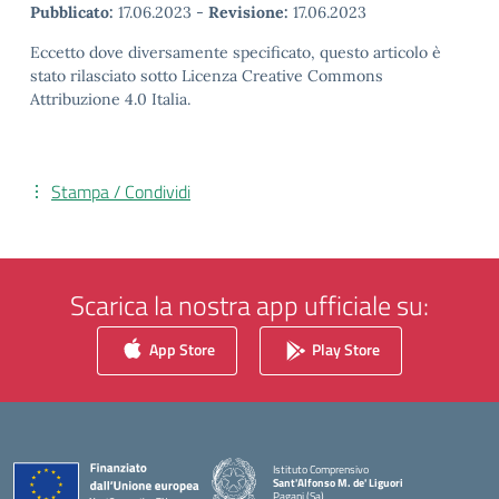
Pubblicato:
17.06.2023
-
Revisione:
17.06.2023
Eccetto dove diversamente specificato, questo articolo è
stato rilasciato sotto Licenza Creative Commons
Attribuzione 4.0 Italia.
Stampa / Condividi
Scarica la nostra app ufficiale su:
App Store
Play Store
Istituto Comprensivo
Sant'Alfonso M. de' Liguori
Pagani (Sa)