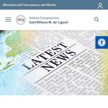
Vai ai contenuti
Vai al menu di navigazione
Vai al footer
Ministero dell'Istruzione e del Merito
Istituto Comprensivo
Sant'Alfonso M. de' Liguori
Apr