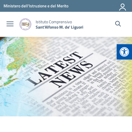
Vai ai contenuti
Vai al menu di navigazione
Vai al footer
Ministero dell'Istruzione e del Merito
Istituto Comprensivo
Sant'Alfonso M. de' Liguori
Apr