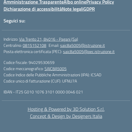
Amministrazione Trasparente
Albo online
Privacy Policy
Dichiarazione di accessibilità
Note legali
GDPR
Seguici su:
Indirizzo:
Via Trento 21, 84016 - Pagani (Sa)
Centralino:
0815152108
Email:
saic8a5005@istruzione.it
Posta elettronica certificata (PEC):
saic8a5005@pec.istruzione.it
Codice fiscale: 94029530659
Codice meccanografico:
SAIC8A5005
Codice Indice delle Pubbliche Amministrazioni (IPA): ICSAD
Codice unico di fatturazione (CUF): UFNU7A
IBAN - IT25 G010 1076 3101 0000 0046 021
Hosting & Powered by 3D Solution S.r.l.
Concept & Design by Designers Italia