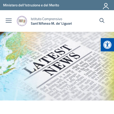
Vai ai contenuti
Vai al menu di navigazione
Vai al footer
Ministero dell'Istruzione e del Merito
Istituto Comprensivo
Sant'Alfonso M. de' Liguori
Apr