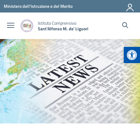
Vai ai contenuti
Vai al menu di navigazione
Vai al footer
Ministero dell'Istruzione e del Merito
Istituto Comprensivo
Sant'Alfonso M. de' Liguori
Apr