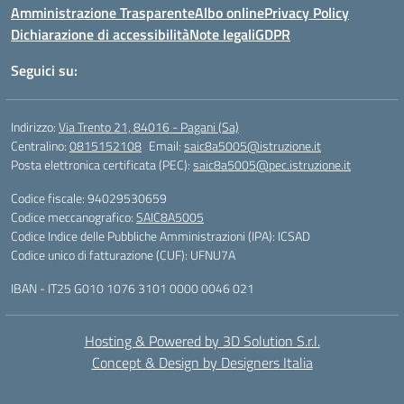
Amministrazione Trasparente
Albo online
Privacy Policy
Dichiarazione di accessibilità
Note legali
GDPR
Seguici su:
Indirizzo:
Via Trento 21, 84016 - Pagani (Sa)
Centralino:
0815152108
Email:
saic8a5005@istruzione.it
Posta elettronica certificata (PEC):
saic8a5005@pec.istruzione.it
Codice fiscale: 94029530659
Codice meccanografico:
SAIC8A5005
Codice Indice delle Pubbliche Amministrazioni (IPA): ICSAD
Codice unico di fatturazione (CUF): UFNU7A
IBAN - IT25 G010 1076 3101 0000 0046 021
Hosting & Powered by 3D Solution S.r.l.
Concept & Design by Designers Italia