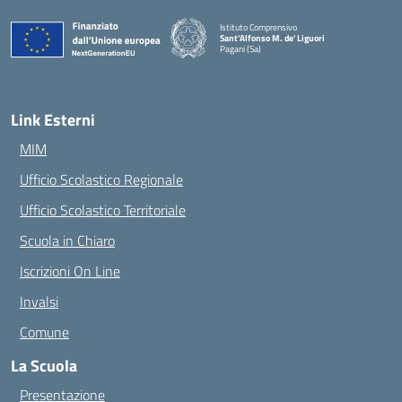
Istituto Comprensivo
Sant'Alfonso M. de' Liguori
Pagani (Sa)
— Visita la pagina iniziale della scuola
Link Esterni
MIM
Ufficio Scolastico Regionale
Ufficio Scolastico Territoriale
Scuola in Chiaro
Iscrizioni On Line
Invalsi
Comune
La Scuola
Presentazione