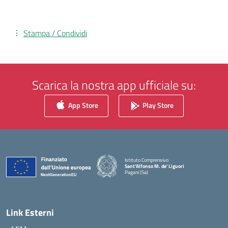
Stampa / Condividi
Scarica la nostra app ufficiale su:
App Store
Play Store
Istituto Comprensivo
Sant'Alfonso M. de' Liguori
Pagani (Sa)
— Visita la pagina iniziale della scuola
Link Esterni