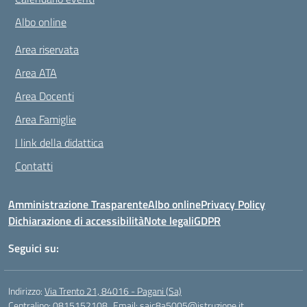
Albo online
Area riservata
Area ATA
Area Docenti
Area Famiglie
I link della didattica
Contatti
Amministrazione Trasparente
Albo online
Privacy Policy
Dichiarazione di accessibilità
Note legali
GDPR
Seguici su:
Indirizzo:
Via Trento 21, 84016 - Pagani (Sa)
Centralino:
0815152108
Email:
saic8a5005@istruzione.it