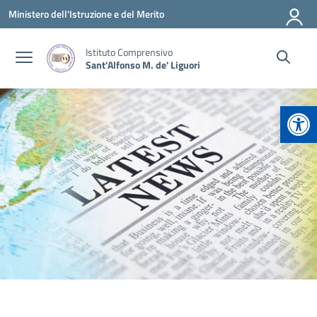
Vai ai contenuti
Vai al menu di navigazione
Vai al footer
Ministero dell'Istruzione e del Merito
Istituto Comprensivo
Sant'Alfonso M. de' Liguori
Apr