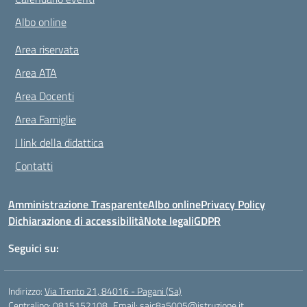
Albo online
Area riservata
Area ATA
Area Docenti
Area Famiglie
I link della didattica
Contatti
Amministrazione Trasparente
Albo online
Privacy Policy
Dichiarazione di accessibilità
Note legali
GDPR
Seguici su:
Indirizzo:
Via Trento 21, 84016 - Pagani (Sa)
Centralino:
0815152108
Email:
saic8a5005@istruzione.it