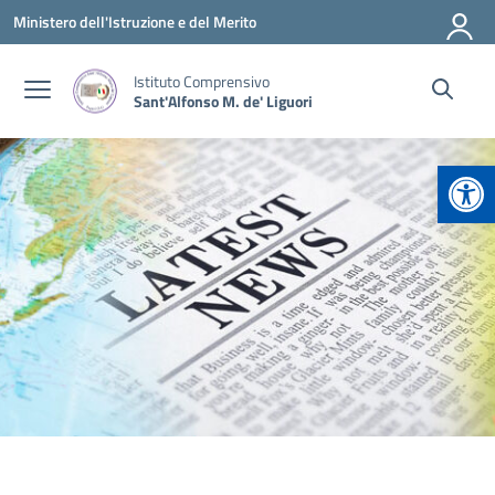
Vai ai contenuti
Vai al menu di navigazione
Vai al footer
Ministero dell'Istruzione e del Merito
Istituto Comprensivo
Sant'Alfonso M. de' Liguori
Apr