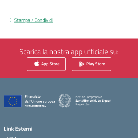
Stampa / Condividi
Scarica la nostra app ufficiale su:
App Store
Play Store
Istituto Comprensivo
Sant'Alfonso M. de' Liguori
Pagani (Sa)
— Visita la pagina iniziale della scuola
Link Esterni