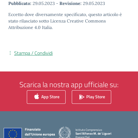
Pubblicato:
29.05.2023
-
Revisione:
29.05.2023
Eccetto dove diversamente specificato, questo articolo è
stato rilasciato sotto Licenza Creative Commons
Attribuzione 4.0 Italia.
Stampa / Condividi
Scarica la nostra app ufficiale su:
App Store
Play Store
Istituto Comprensivo
Sant'Alfonso M. de' Liguori
Pagani (Sa)