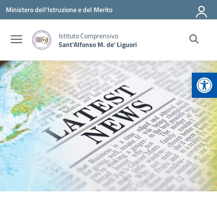
Vai ai contenuti
Vai al menu di navigazione
Vai al footer
Ministero dell'Istruzione e del Merito
Istituto Comprensivo
Sant'Alfonso M. de' Liguori
Apr