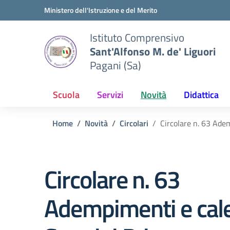
Vai ai contenuti
Vai al menu di navigazione
Vai al footer
Ministero dell'Istruzione e del Merito
Istituto Comprensivo
Sant'Alfonso M. de' Liguori
Pagani (Sa)
Scuola
Servizi
Novità
Didattica
Home
Novità
Circolari
Circolare n. 63 Ade
Circolare n. 63
Adempimenti e cal