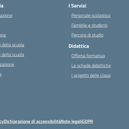
la
I Servizi
azione
Personale scolastico
Famiglie e studenti
one
Percorsi di studio
 della scuola
Didattica
 della scuola
Offerta formativa
zazione
Le schede didattiche
a
I progetti delle classi
cy
Dichiarazione di accessibilità
Note legali
GDPR