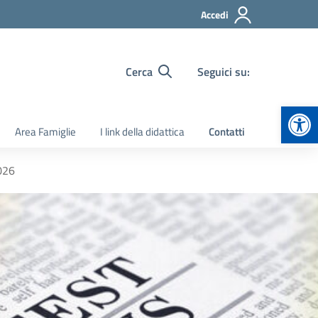
Accedi
Cerca
Seguici su:
Apr
Area Famiglie
I link della didattica
Contatti
026