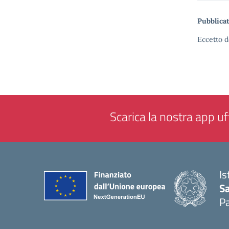
Pubblicat
Eccetto d
Scarica la nostra app uff
Is
Sa
Pa
— 