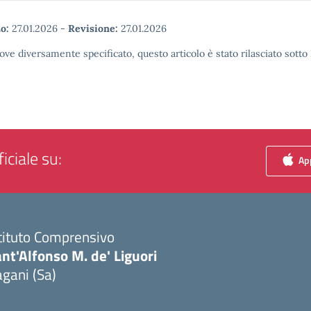
o:
27.01.2026
-
Revisione:
27.01.2026
ove diversamente specificato, questo articolo è stato rilasciato sott
iciale su:
App
tituto Comprensivo
nt'Alfonso M. de' Liguori
gani (Sa)
Visita la pagina iniziale della scuola