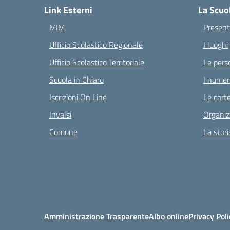
Link Esterni
La Scuo
MIM
Present
Ufficio Scolastico Regionale
I luoghi
Ufficio Scolastico Territoriale
Le pers
Scuola in Chiaro
I numeri
Iscrizioni On Line
Le carte
Invalsi
Organiz
Comune
La stori
Amministrazione Trasparente
Albo online
Privacy Poli