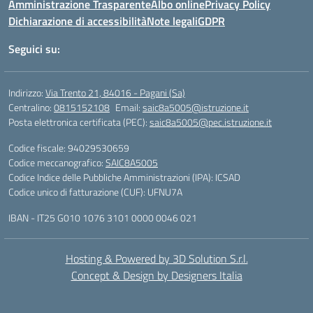
Amministrazione Trasparente
Albo online
Privacy Policy
Dichiarazione di accessibilità
Note legali
GDPR
Seguici su:
Indirizzo:
Via Trento 21, 84016 - Pagani (Sa)
Centralino:
0815152108
Email:
saic8a5005@istruzione.it
Posta elettronica certificata (PEC):
saic8a5005@pec.istruzione.it
Codice fiscale: 94029530659
Codice meccanografico:
SAIC8A5005
Codice Indice delle Pubbliche Amministrazioni (IPA): ICSAD
Codice unico di fatturazione (CUF): UFNU7A
IBAN - IT25 G010 1076 3101 0000 0046 021
Hosting & Powered by 3D Solution S.r.l.
Concept & Design by Designers Italia