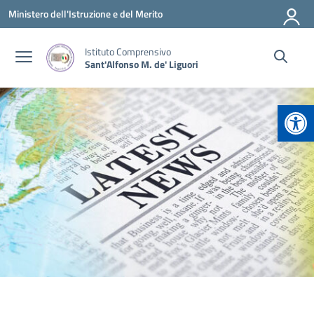
Vai ai contenuti
Vai al menu di navigazione
Vai al footer
Ministero dell'Istruzione e del Merito
Istituto Comprensivo
Sant'Alfonso M. de' Liguori
Apr