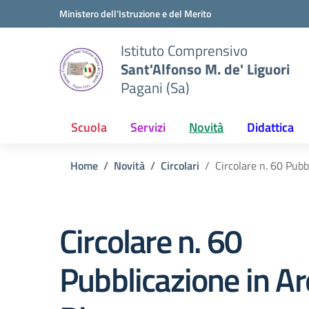
Vai ai contenuti
Vai al menu di navigazione
Vai al footer
Ministero dell'Istruzione e del Merito
Istituto Comprensivo
Sant'Alfonso M. de' Liguori
Pagani (Sa)
Scuola
Servizi
Novità
Didattica
Home
Novità
Circolari
Circolare n. 60 Pubb
Circolare n. 60
Pubblicazione in A