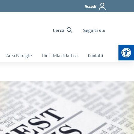
Accedi
Cerca
Seguici su:
Apr
Area Famiglie
I link della didattica
Contatti