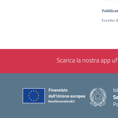
Pubblicat
Eccetto d
Scarica la nostra app uff
Is
Sa
Pa
— 