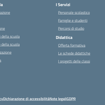
la
I Servizi
azione
Personale scolastico
Famiglie e studenti
one
Percorsi di studio
 della scuola
Didattica
 della scuola
Offerta formativa
zazione
Le schede didattiche
a
I progetti delle classi
cy
Dichiarazione di accessibilità
Note legali
GDPR