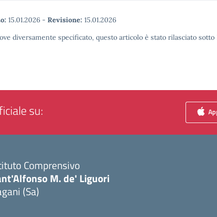
o:
15.01.2026
-
Revisione:
15.01.2026
ove diversamente specificato, questo articolo è stato rilasciato sott
iciale su:
App
tituto Comprensivo
nt'Alfonso M. de' Liguori
gani (Sa)
Visita la pagina iniziale della scuola