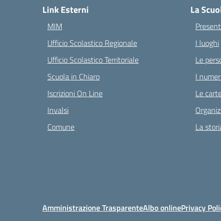
Link Esterni
La Scuo
MIM
Present
Ufficio Scolastico Regionale
I luoghi
Ufficio Scolastico Territoriale
Le pers
Scuola in Chiaro
I numeri
Iscrizioni On Line
Le carte
Invalsi
Organiz
Comune
La stori
Amministrazione Trasparente
Albo online
Privacy Poli