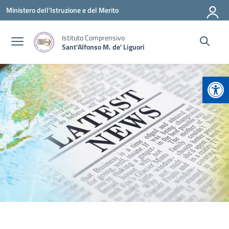
Vai ai contenuti
Vai al menu di navigazione
Vai al footer
Ministero dell'Istruzione e del Merito
Istituto Comprensivo
Sant'Alfonso M. de' Liguori
Apr