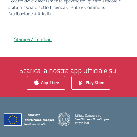
Eccetto dove diversamente specificato, questo articolo è
stato rilasciato sotto Licenza Creative Commons
Attribuzione 4.0 Italia.
Stampa / Condividi
Scarica la nostra app ufficiale su:
App Store
Play Store
Istituto Comprensivo
Sant'Alfonso M. de' Liguori
Pagani (Sa)
— Visita la pagina iniziale della scuola