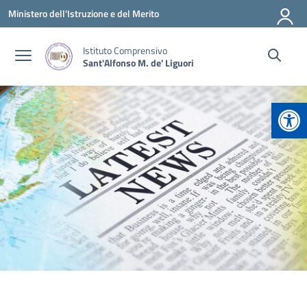
Vai ai contenuti
Vai al menu di navigazione
Vai al footer
Ministero dell'Istruzione e del Merito
Istituto Comprensivo
Sant'Alfonso M. de' Liguori
Apr